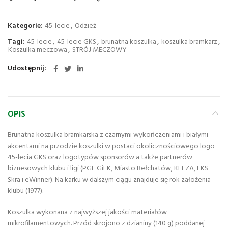
Kategorie:
45-lecie
,
Odzież
Tagi:
45-lecie
,
45-lecie GKS
,
brunatna koszulka
,
koszulka bramkarz
,
Koszulka meczowa
,
STRÓJ MECZOWY
Udostępnij
OPIS
Brunatna koszulka bramkarska z czarnymi wykończeniami i białymi
akcentami na przodzie koszulki w postaci okolicznościowego logo
45-lecia GKS oraz logotypów sponsorów a także partnerów
biznesowych klubu i ligi (PGE GiEK, Miasto Bełchatów, KEEZA, EKS
Skra i eWinner). Na karku w dalszym ciągu znajduje się rok założenia
klubu (1977).
Koszulka wykonana z najwyższej jakości materiałów
mikrofilamentowych. Przód skrojono z dzianiny (140 g) poddanej