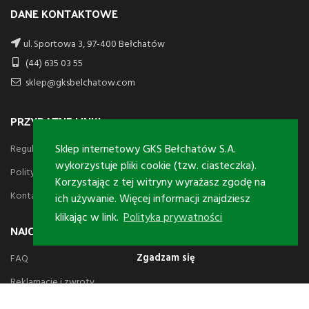
DANE KONTAKTOWE
ul. Sportowa 3, 97-400 Bełchatów
(44) 635 03 55
sklep@gksbelchatow.com
PRZYDATNE LINKI
Sklep internetowy GKS Bełchatów S.A.
Regulamin
wykorzystuje pliki cookie (tzw. ciasteczka).
Polityka prywatności
Korzystając z tej witryny wyrażasz zgodę na
Kontakt
ich używanie. Więcej informacji znajdziesz
klikając w link.
Polityka prywatności
NAJCZĘSTSZE PYTANIA
Zgadzam się
FAQ
Reklamacje i zwroty
Płatności